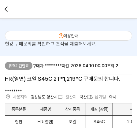
이용안내
철강 구매문의를 확인하고 견적을 제출해보세요.
구매자
********
마감
2026.04.10 00:00
조회
2
유효기간만료
HR(열연) 코일 S45C 2T*1,219*C 구매문의 합니다.
********
사용지역
경상남도 양산시
원산지
국산
납기일
즉시
품목분류
제품명
상세품목
재질 (강종)
사이
철판
HR(열연)
코일
S45C
2.0T