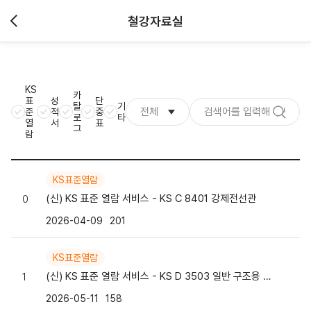
철강자료실
KS
카
표
성
단
탈
기
전체
준
적
중
로
타
열
서
표
그
람
KS표준열람
(신) KS 표준 열람 서비스 - KS C 8401 강제전선관
0
2026-04-09
201
KS표준열람
(신) KS 표준 열람 서비스 - KS D 3503 일반 구조용 압연 강재
1
2026-05-11
158