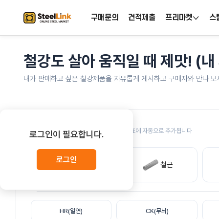
구매문의
견적제출
프리마켓
스
철강도 살아 움직일 때 제맛! (내
내가 판매하고 싶은 철강제품을 자유롭게 게시하고 구매자와 만나 보
품목 선택
1
품목을 고르면 아래 표에 자동으로 추가됩니다
로그인이 필요합니다.
로그인
철판
철근
HR(열연)
CK(무늬)