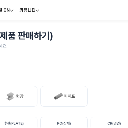
틸 ON
커뮤니티
 제품 판매하기)
세요.
형강
파이프
후판(PLATE)
PO(산세)
CR(냉연)