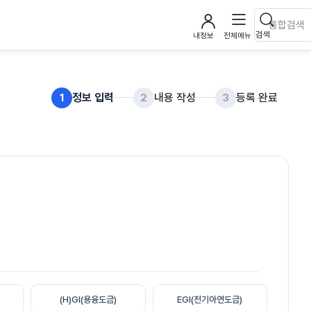
검색
내정보
전체메뉴
정보 입력
내용 작성
등록 완료
1
2
3
(H)GI(용융도금)
EGI(전기아연도금)