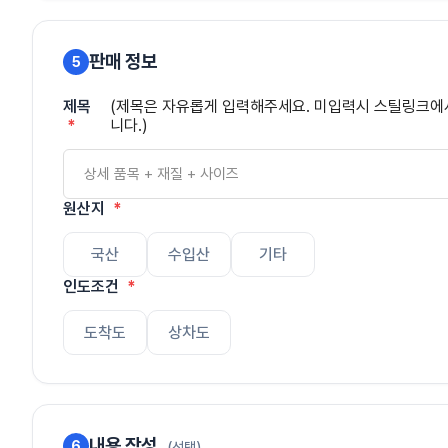
판매 정보
5
제목
(제목은 자유롭게 입력해주세요. 미입력시 스틸링크
니다.)
원산지
국산
수입산
기타
인도조건
도착도
상차도
내용 작성
6
(선택)