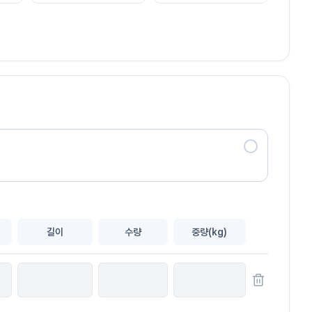
길이
수량
중량(kg)