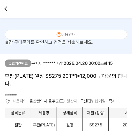
이용안내
철강 구매문의를 확인하고 견적을 제출해보세요.
구매자
******
마감
2026.04.20 00:00
조회
15
유효기간만료
후판(PLATE) 원장 SS275 20T*1*12,000 구매문의 합니
다.
******
사용지역
울산광역시 울주군
원산지
국산
납기일
즉시
품목분류
제품명
상세품목
재질 (강종)
사이
철판
후판(PLATE)
원장
SS275
20T*