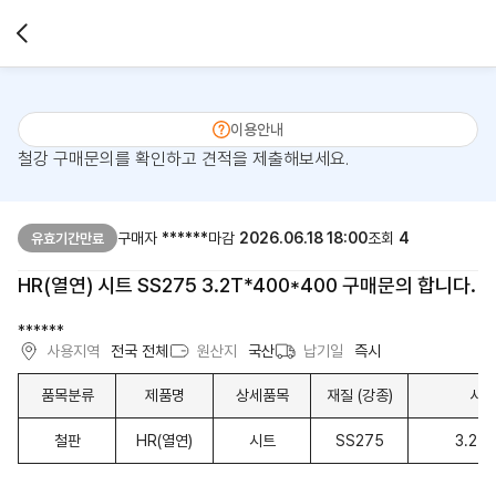
이용안내
철강 구매문의를 확인하고 견적을 제출해보세요.
구매자
******
마감
2026.06.18 18:00
조회
4
유효기간만료
HR(열연) 시트 SS275 3.2T*400*400 구매문의 합니다.
******
사용지역
전국 전체
원산지
국산
납기일
즉시
품목분류
제품명
상세품목
재질 (강종)
사이
철판
HR(열연)
시트
SS275
3.2T