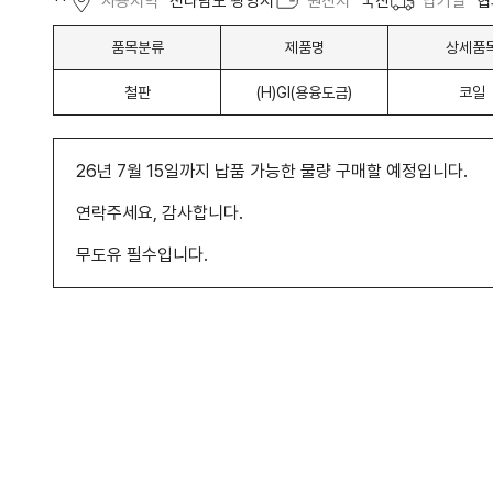
**
사용지역
전라남도 광양시
원산지
국산
납기일
협
품목분류
제품명
상세품
철판
(H)GI(용융도금)
코일
26년 7월 15일까지 납품 가능한 물량 구매할 예정입니다.
연락주세요, 감사합니다.
무도유 필수입니다.