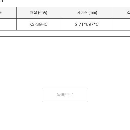
의
목
재질 (강종)
사이즈 (mm)
길
KS-SGHC
2.7T*697*C
목록으로