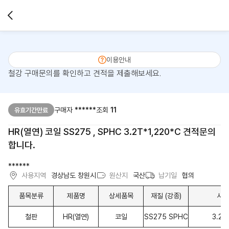
이용안내
철강 구매문의를 확인하고 견적을 제출해보세요.
구매자
******
조회
11
유효기간만료
HR(열연) 코일 SS275 , SPHC 3.2T*1,220*C 견적문의
합니다.
******
사용지역
경상남도 창원시
원산지
국산
납기일
협의
품목분류
제품명
상세품목
재질 (강종)
사이
철판
HR(열연)
코일
SS275 SPHC
3.2T