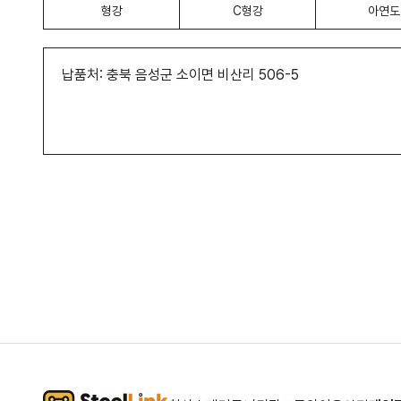
형강
C형강
아연도
납품처: 충북 음성군 소이면 비산리 506-5