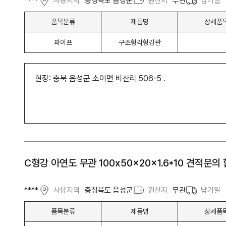
****
사용지역
충청북도 음성군
원산지
무관
납기일
품목분류
제품명
상세품
파이프
구조형각형강관
현장: 충북 음성군 소이면 비산리 506-5 .
C형강 아연도 무관 100x50x20x1.6*10 견적문의
****
사용지역
충청북도 음성군
원산지
무관
납기일
품목분류
제품명
상세품