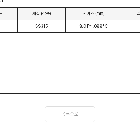
의
목
재질 (강종)
사이즈 (mm)
길
SS315
8.0T*1,088*C
목록으로