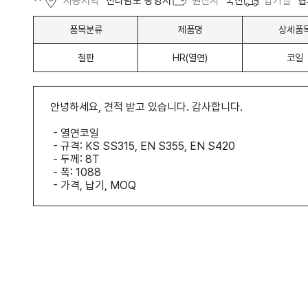
**
사용지역
전라남도 광양시
원산지
국산
납기일
협
품목분류
제품명
상세품
철판
HR(열연)
코일
안녕하세요, 견적 받고 있습니다. 감사합니다.
- 열연코일
- 규격: KS SS315, EN S355, EN S420
- 두께: 8T
- 폭: 1088
- 가격, 납기, MOQ