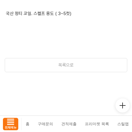
국산 정티 코일. 스켈프 용도 ( 3~5컷)
목록으로
홈
구매문의
견적제출
프리마켓 목록
스틸맵
전체메뉴