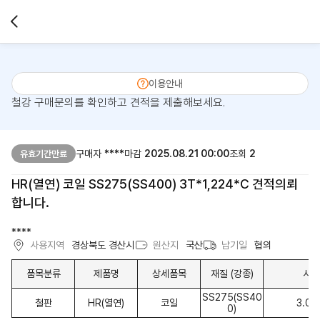
이용안내
철강 구매문의를 확인하고 견적을 제출해보세요.
구매자
****
마감
2025.08.21 00:00
조회
2
유효기간만료
HR(열연) 코일 SS275(SS400) 3T*1,224*C 견적의뢰
합니다.
****
사용지역
경상북도 경산시
원산지
국산
납기일
협의
품목분류
제품명
상세품목
재질 (강종)
사이
SS275(SS40
철판
HR(열연)
코일
3.0T
0)