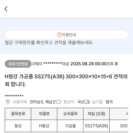
이용안내
철강 구매문의를 확인하고 견적을 제출해보세요.
구매자
*********
마감
2025.08.28 00:00
조회
8
유효기간만료
H형강 가공품 SS275(A36) 300x300x10x15*6 견적의
뢰 합니다.
*********
사용지역
전라남도 해남군
원산지
국산
납기일
협의
품목분류
제품명
상세품목
재질 (강종)
사이
형강
H형강
가공품
SS275(A36)
300x3