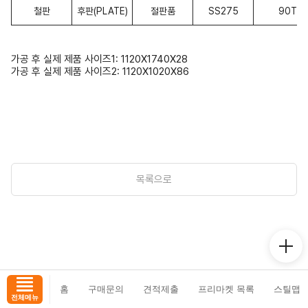
철판
후판(PLATE)
절판품
SS275
90T*1,
가공 후 실제 제품 사이즈1: 1120X1740X28
가공 후 실제 제품 사이즈2: 1120X1020X86
목록으로
홈
구매문의
견적제출
프리마켓 목록
스틸맵
전체메뉴