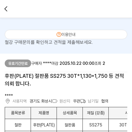
이용안내
철강 구매문의를 확인하고 견적을 제출해보세요.
구매자
****
마감
2025.10.22 00:00
조회
2
유효기간만료
후판(PLATE) 절판품 SS275 30T*1,130*1,750 등 견적
의뢰 합니다.
****
사용지역
경기도 화성시
원산지
무관
납기일
협의
품목분류
제품명
상세품목
재질 (강종)
사이
철판
후판(PLATE)
절판품
SS275
30T*1,