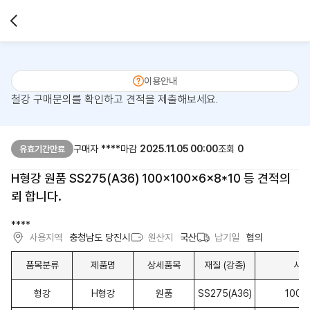
이용안내
철강 구매문의를 확인하고 견적을 제출해보세요.
구매자
****
마감
2025.11.05 00:00
조회
0
유효기간만료
H형강 원품 SS275(A36) 100x100x6x8*10 등 견적의
뢰 합니다.
****
사용지역
충청남도 당진시
원산지
국산
납기일
협의
품목분류
제품명
상세품목
재질 (강종)
사이
형강
H형강
원품
SS275(A36)
100x