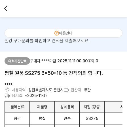
이용안내
철강 구매문의를 확인하고 견적을 제출해보세요.
구매자
****
마감
2025.11.11 00:00
조회
0
유효기간만료
평철 원품 SS275 6x50*10 등 견적의뢰 합니다.
****
사용지역
강원특별자치도 춘천시
원산지
무관
납기일
~2025-11-12
품목분류
제품명
상세품목
재질 (강종)
사이
형강
평철
원품
SS275