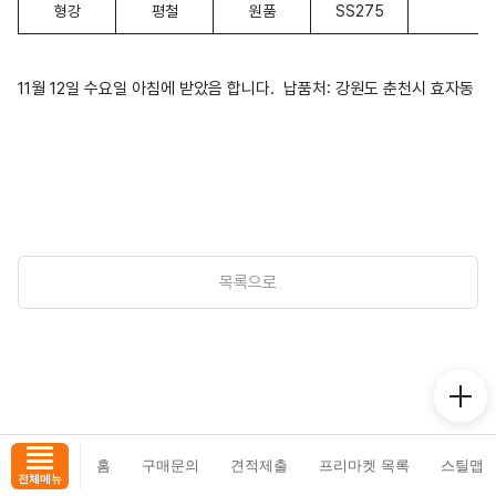
형강
평철
원품
SS275
11월 12일 수요일 아침에 받았음 합니다. 납품처: 강원도 춘천시 효자동
목록으로
홈
구매문의
견적제출
프리마켓 목록
스틸맵
전체메뉴