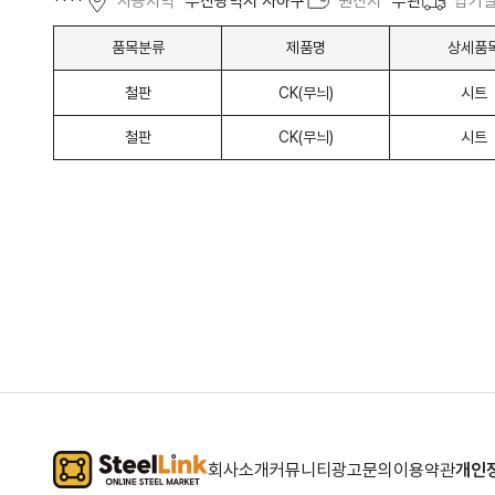
****
사용지역
부산광역시 사하구
원산지
무관
납기
품목분류
제품명
상세품
철판
CK(무늬)
시트
철판
CK(무늬)
시트
회사소개
커뮤니티
광고문의
이용약관
개인