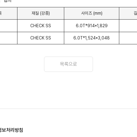
일
협의
목
재질 (강종)
사이즈 (mm)
길
CHECK SS
6.0T*914*1,829
CHECK SS
6.0T*1,524*3,048
목록으로
정보처리방침