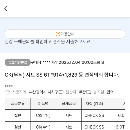
이용안내
철강 구매문의를 확인하고 견적을 제출해보세요.
구매자
****
마감
2025.12.04 00:00
조회
8
유효기간만료
CK(무늬) 시트 SS 6T*914*1,829 등 견적의뢰 합니다.
****
사용지역
부산광역시 사하구
원산지
무관
납기일
협의
품목분류
제품명
상세품목
재질 (강종)
사이
철판
CK(무늬)
시트
CHECK SS
6.0T*
철판
CK(무늬)
시트
CHECK SS
6.0T*1