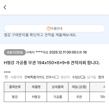
이용안내
철강 구매문의를 확인하고 견적을 제출해보세요.
구매자
****
마감
2025.12.11 00:00
조회
16
유효기간만료
H형강 가공품 무관 194x150x6x9*8 견적의뢰 합니다.
****
사용지역
전북특별자치도 전주시
원산지
수입산
납기일
협의
품목분류
제품명
상세품목
재질 (강종)
사이
형강
H형강
가공품
무관
194x