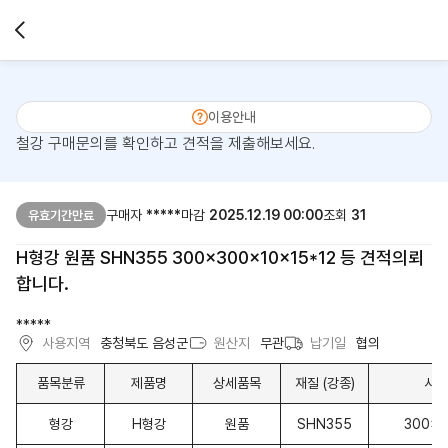
이용안내
철강 구매문의를 확인하고 견적을 제출해보세요.
구매자
*****
마감
2025.12.19 00:00
조회
31
유효기간만료
H형강 원품 SHN355 300x300x10x15*12 등 견적의뢰
합니다.
*****
사용지역
충청북도 음성군
원산지
무관
납기일
협의
품목분류
제품명
상세품목
재질 (강종)
사이
형강
H형강
원품
SHN355
300x3