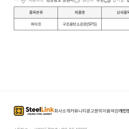
***
사용지역
경상남도 창원시
원산지
무관
납기일
품목분류
제품명
상세품
파이프
구조용탄소강관(SPS)
회사소개
커뮤니티
광고문의
이용약관
개인