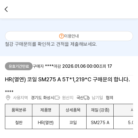
이용안내
철강 구매문의를 확인하고 견적을 제출해보세요.
구매자
****
마감
2026.01.06 00:00
조회
17
유효기간만료
HR(열연) 코일 SM275 A 5T*1,219*C 구매문의 합니다.
****
사용지역
경기도 화성시
원산지
국산
납기일
협의
품목분류
제품명
상세품목
재질 (강종)
사이
철판
HR(열연)
코일
SM275 A
5.0T