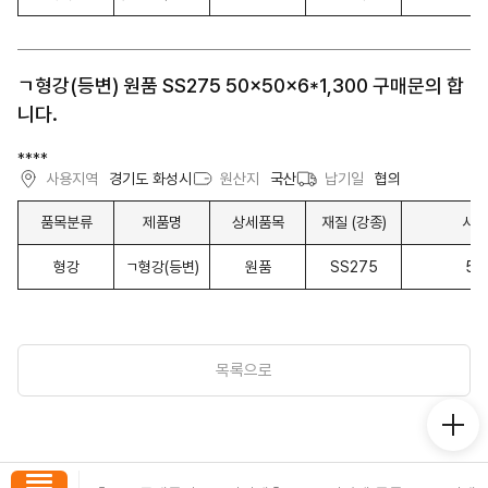
ㄱ형강(등변) 원품 SS275 50x50x6*1,300 구매문의 합
니다.
****
사용지역
경기도 화성시
원산지
국산
납기일
협의
품목분류
제품명
상세품목
재질 (강종)
사이
형강
ㄱ형강(등변)
원품
SS275
50
목록으로