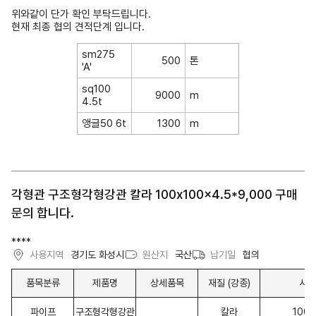
위와같이 단가 확인 부탁드립니다.
현재 최종 협의 견적단계 입니다.
sm275
500
톤
'A'
sq100
9000
m
4.5t
앵글50 6t
1300
m
각형관 구조형각형강관 칼라 100x100x4.5*9,000 구매
문의 합니다.
****
사용지역
경기도 화성시
원산지
국산
납기일
협의
품목분류
제품명
상세품목
재질 (강종)
사이
파이프
구조형각형강관
칼라
100x