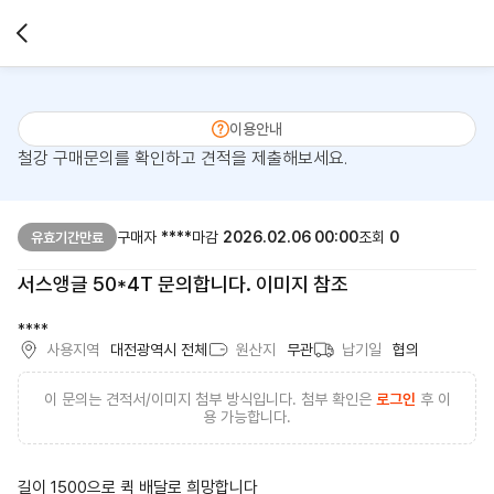
이용안내
철강 구매문의를 확인하고 견적을 제출해보세요.
구매자
****
마감
2026.02.06 00:00
조회
0
유효기간만료
서스앵글 50*4T 문의합니다. 이미지 참조
****
사용지역
대전광역시 전체
원산지
무관
납기일
협의
이 문의는 견적서/이미지 첨부 방식입니다. 첨부 확인은
로그인
후 이
용 가능합니다.
길이 1500으로 퀵 배달로 희망합니다