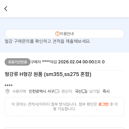
이용안내
철강 구매문의를 확인하고 견적을 제출해보세요.
구매자
****
마감
2026.02.04 00:00
조회
0
유효기간만료
형강류 H형강 원품 (sm355,ss275 혼합)
****
사용지역
인천광역시 서구
원산지
국산
납기일
즉시
이 문의는 견적서/이미지 첨부 방식입니다. 첨부 확인은
로그인
후 이
용 가능합니다.