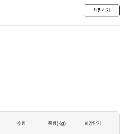
채팅하기
수량
중량(Kg)
희망단가