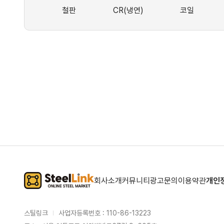
철판
CR(냉연)
코일
회사소개
커뮤니티
광고문의
이용약관
개인
스틸링크
사업자등록번호 : 110-86-13223