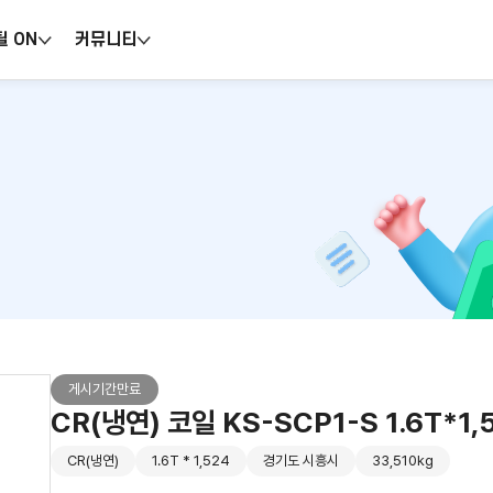
틸 ON
커뮤니티
게시기간만료
CR(냉연) 코일 KS-SCP1-S 1.6T*1
CR(냉연)
1.6T * 1,524
경기도 시흥시
33,510kg