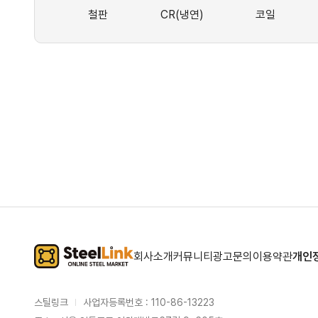
철판
CR(냉연)
코일
회사소개
커뮤니티
광고문의
이용약관
개인
스틸링크
사업자등록번호 : 110-86-13223