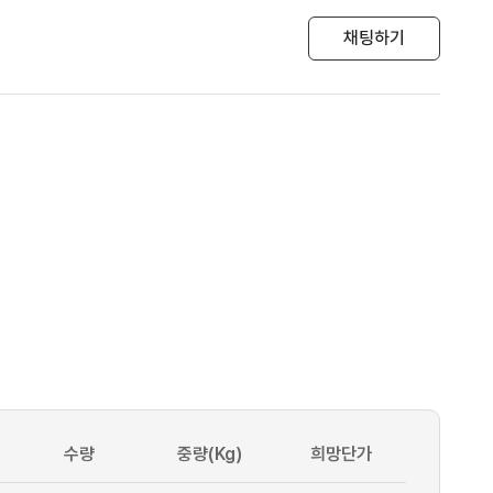
채팅하기
수량
중량(Kg)
희망단가