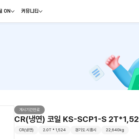
틸 ON
커뮤니티
게시기간만료
CR(냉연) 코일 KS-SCP1-S 2T*1,
CR(냉연)
2.0T * 1,524
경기도 시흥시
22,640kg