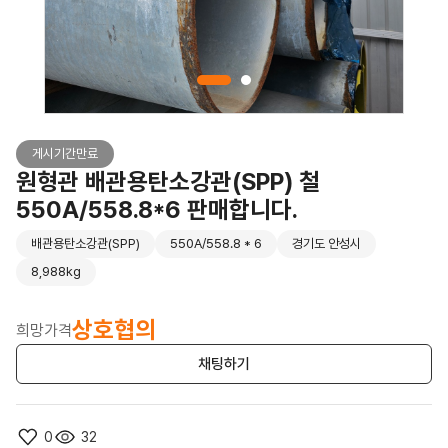
게시기간만료
원형관 배관용탄소강관(SPP) 철
550A/558.8*6 판매합니다.
배관용탄소강관(SPP)
550A/558.8 * 6
경기도 안성시
8,988kg
상호협의
희망가격
채팅하기
0
32