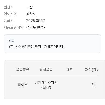
원산지
국산
인도조건
상차도
등록일
2025.09.17
제품보관지역
경기도 안성시
비고
양쪽 사상되어있는 파이프가 9본 입니다.
품목분류
상세품목
용도
재질(강종)
배관용탄소강관
파이프
철
(SPP)