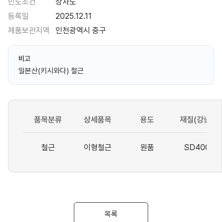
인도조건
상차도
등록일
2025.12.11
제품보관지역
인천광역시 중구
비고
일본산(키시와다) 철근
품목분류
상세품목
용도
재질(강종)
철근
이형철근
원품
SD400
목록