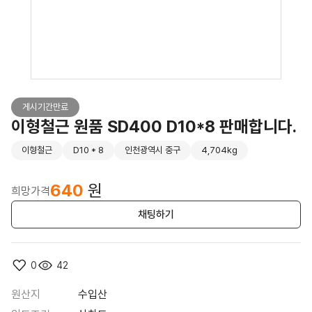
게시기간만료
이형철근 원품 SD400 D10*8 판매합니다.
이형철근
D10 * 8
인천광역시 중구
4,704kg
640
원
희망가격
채팅하기
0
42
원산지
수입산