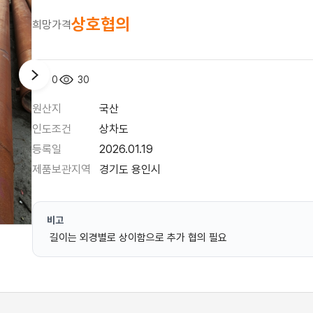
상호협의
희망가격
0
30
원산지
국산
인도조건
상차도
등록일
2026.01.19
제품보관지역
경기도 용인시
비고
길이는 외경별로 상이함으로 추가 협의 필요