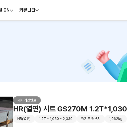
틸 ON
커뮤니티
게시기간만료
HR(열연) 시트 GS270M 1.2T*1,03
HR(열연)
1.2T * 1,030 * 2,330
경기도 평택시
1,062kg