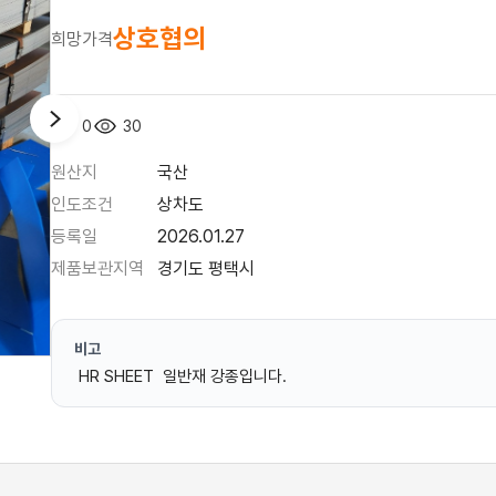
상호협의
희망가격
0
30
원산지
국산
인도조건
상차도
등록일
2026.01.27
제품보관지역
경기도 평택시
비고
HR SHEET 일반재 강종입니다.