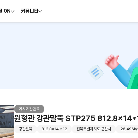
틸 ON
커뮤니티
게시기간만료
원형관 강관말뚝 STP275 812.8x14*
강관말뚝
812.8x14 * 12
전북특별자치도 군산시
26,496k