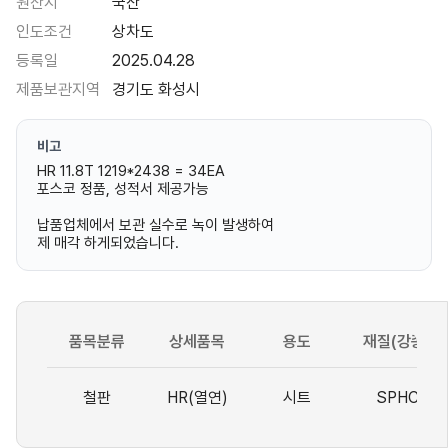
원산지
국산
인도조건
상차도
등록일
2025.04.28
제품보관지역
경기도 화성시
비고
HR 11.8T 1219*2438 = 34EA
포스코 정품, 성적서 제공가능
납품업체에서 보관 실수로 녹이 발생하여
제 매각 하게되었습니다.
품목분류
상세품목
용도
재질(강종)
철판
HR(열연)
시트
SPHC