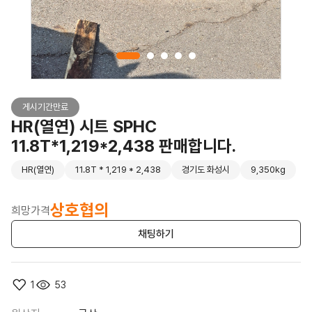
게시기간만료
HR(열연) 시트 SPHC
11.8T*1,219*2,438 판매합니다.
HR(열연)
11.8T * 1,219 * 2,438
경기도 화성시
9,350kg
상호협의
희망가격
채팅하기
1
53