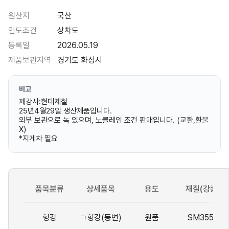
원산지
국산
인도조건
상차도
등록일
2026.05.19
제품보관지역
경기도 화성시
비고
제강사:현대제철
25년4월29일 생산제품입니다.
외부 보관으로 녹 있으며, 노클레임 조건 판매입니다. (교환,환불
X)
*지게차 필요
품목분류
상세품목
용도
재질(강종)
형강
ㄱ형강(등변)
원품
SM355A