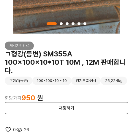
게시기간만료
ㄱ형강(등변) SM355A
100x100x10*10T 10M , 12M 판매합니
다.
ㄱ형강(등변)
100x100x10 * 10
경기도 화성시
26,224kg
950
원
희망가격
채팅하기
0
26