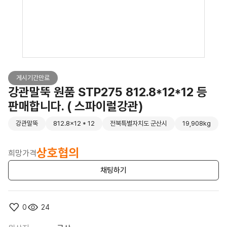
게시기간만료
강관말뚝 원품 STP275 812.8*12*12 등
판매합니다. ( 스파이럴강관)
강관말뚝
812.8x12 * 12
전북특별자치도 군산시
19,908kg
상호협의
희망가격
채팅하기
0
24