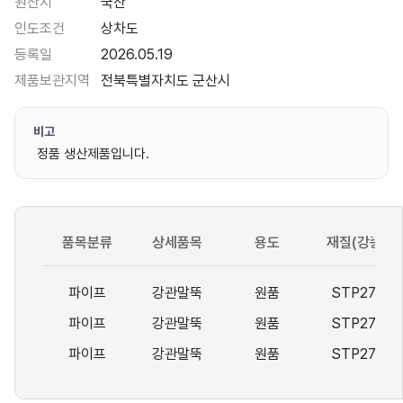
원산지
국산
인도조건
상차도
등록일
2026.05.19
제품보관지역
전북특별자치도 군산시
비고
정품 생산제품입니다.
품목분류
상세품목
용도
재질(강종)
파이프
강관말뚝
원품
STP275
파이프
강관말뚝
원품
STP275
파이프
강관말뚝
원품
STP275