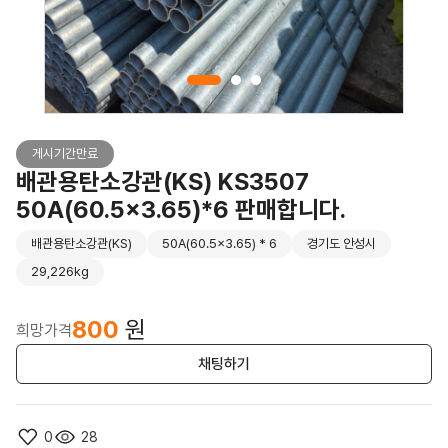
게시기간만료
배관용탄소강관(KS) KS3507
50A(60.5x3.65)*6 판매합니다.
배관용탄소강관(KS)
50A(60.5x3.65) * 6
경기도 안성시
29,226kg
800
원
희망가격
채팅하기
0
28