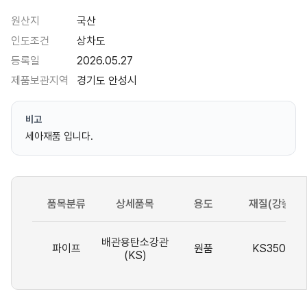
원산지
국산
인도조건
상차도
등록일
2026.05.27
제품보관지역
경기도 안성시
비고
세아재품 입니다.
품목분류
상세품목
용도
재질(강종)
배관용탄소강관
파이프
원품
KS3507
(KS)