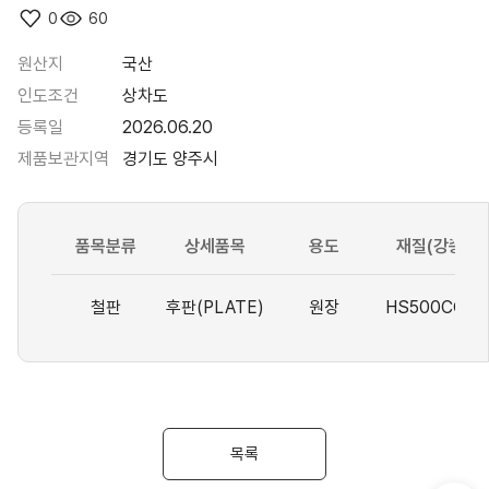
0
60
원산지
국산
인도조건
상차도
등록일
2026.06.20
제품보관지역
경기도 양주시
품목분류
상세품목
용도
재질(강종)
철판
후판(PLATE)
원장
HS500COM
목록