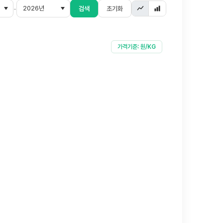
-
검색
초기화
가격기준: 원/KG