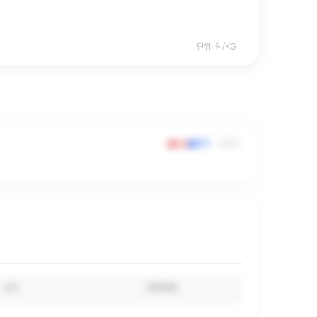
단위: 원/KG
상승
하락
원/KG
고가
전주대비